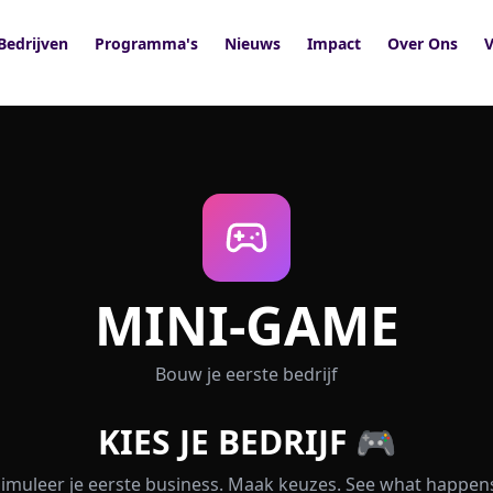
Bedrijven
Programma's
Nieuws
Impact
Over Ons
V
MINI-GAME
Bouw je eerste bedrijf
KIES JE BEDRIJF 🎮
imuleer je eerste business. Maak keuzes. See what happen