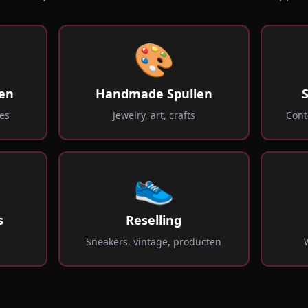
🎨
en
Handmade Spullen
es
Jewelry, art, crafts
Cont
👟
s
Reselling
g
Sneakers, vintage, producten