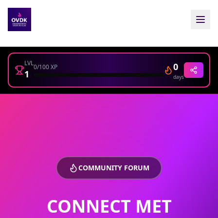
LVL
0
0
/100 XP
1
days
COMMUNITY FORUM
CONNECT MET