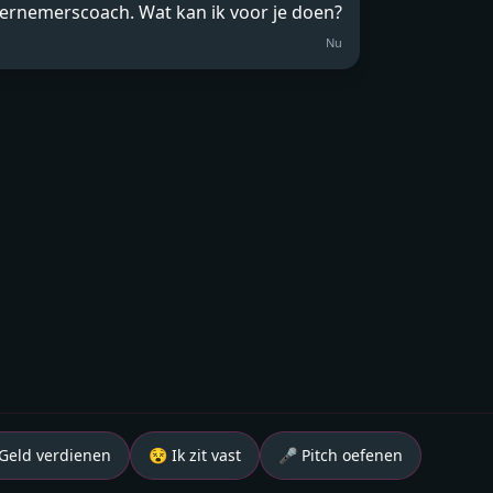
ndernemerscoach. Wat kan ik voor je doen?
Nu
Geld verdienen
😵 Ik zit vast
🎤 Pitch oefenen