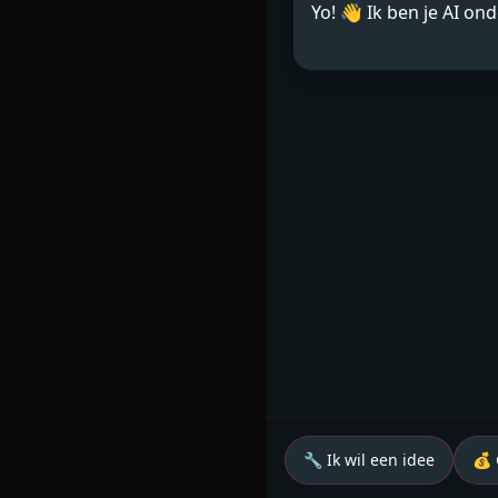
Yo! 👋 Ik ben je AI o
🔧 Ik wil een idee
💰 